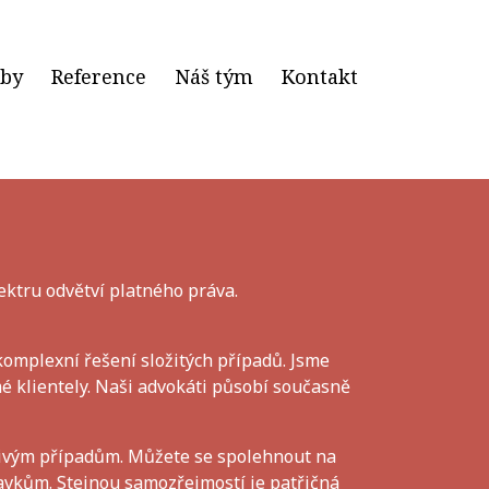
žby
Reference
Náš tým
Kontakt
ektru odvětví platného práva.
omplexní řešení složitých případů. Jsme
mé klientely. Naši advokáti působí současně
ivým případům. Můžete se spolehnout na
vkům. Stejnou samozřejmostí je patřičná