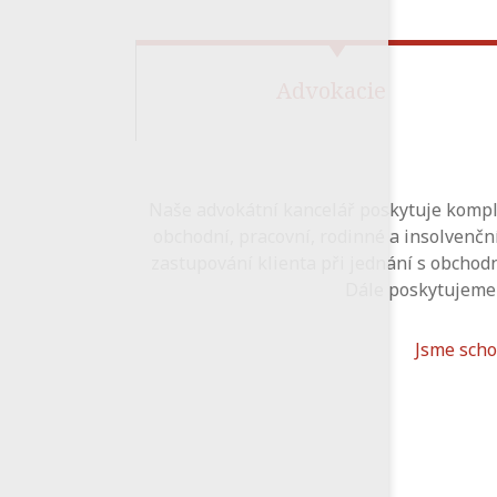
Advokacie
Naše advokátní kancelář poskytuje kompl
obchodní, pracovní, rodinné a insolvenčn
zastupování klienta při jednání s obchodn
Dále poskytujeme 
Jsme scho