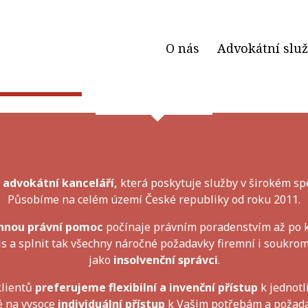
O nás
Advokátní slu
Spolehlivost, efektivita a důvěra
advokátní kanceláří,
která poskytuje služby v širokém sp
Působíme na celém území České republiky od roku 2011.
annou právní pomoc
počínaje právním poradenstvím až po k
rvis a splnit tak všechny náročné požadavky firemní i soukro
jako
insolvenční správci
.
klientů
preferujeme flexibilní a invenční přístup
k jednotl
é na vysoce
individuální přístup
k Vašim potřebám a požada