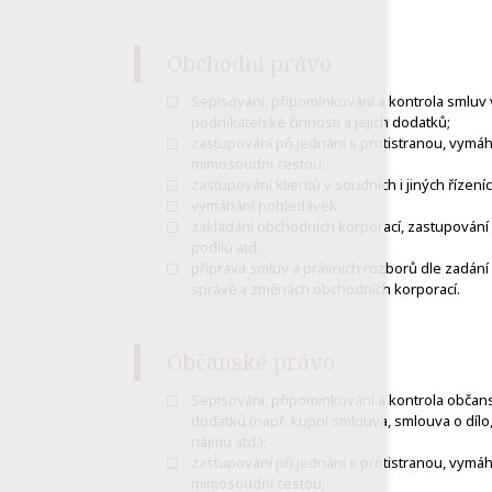
Obchodní právo
Sepisování, připomínkování a kontrola smluv v
podnikatelské činnosti a jejich dodatků;
zastupování při jednání s protistranou, vymá
mimosoudní cestou;
zastupování klientů v soudních i jiných řízeníc
vymáhání pohledávek;
zakládání obchodních korporací, zastupování 
podílů atd.;
příprava smluv a právních rozborů dle zadání 
správě a změnách obchodních korporací.
Občanské právo
Sepisování, připomínkování a kontrola občans
dodatků (např. kupní smlouva, smlouva o dílo
nájmu atd.);
zastupování při jednání s protistranou, vymá
mimosoudní cestou;