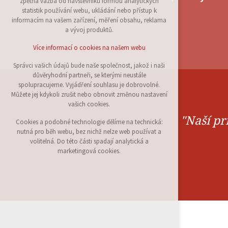
zpětná vazba od návštěvníků formou analytických
udržení kontextu stránek (session): případná
statistik používání webu, ukládání nebo přístup k
přihlášení, volby jazyka, apod.
informacím na vašem zařízení, měření obsahu, reklama
a vývoj produktů.
Volitelná cookies
analytická pro anonymizované vyhodnocení
Více informací o cookies na našem webu
návštěvnosti
marketingová cookies (Google)
Správci vašich údajů bude naše společnost, jakož i naši
důvěryhodní partneři, se kterými neustále
Více informací o cookies na našem webu
spolupracujeme. Vyjádření souhlasu je dobrovolné.
Můžete jej kdykoli zrušit nebo obnovit změnou nastavení
vašich cookies.
Přijmout všechny cookies
"Naší pr
Cookies a podobné technologie dělíme na technická:
nutná pro běh webu, bez nichž nelze web používat a
Odmítnout vše
volitelná. Do této části spadají analytická a
marketingová cookies.