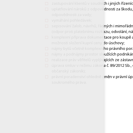
zastupování klientů v soudních i jiných řízeníc
uplatňování nároků z odpovědnosti za škodu
odpovědnosti za vady;
vymáhání pohledávek;
sepisování žalob, návrhů, řádných i mimořá
(odpor proti platebnímu rozkazu, odvolání, nám
komplexní příprava dokumentace pro koupě a
možnosti složení kupní ceny do úschovy;
nájmy bytů včetně komplexního právního por
nájmy a podnájmy prostor sloužících podnikání
realizace práv věřitelů vyplývajících ze zást
úprava smluv v režimu zákona č. 89/2012 Sb.
občanský zákoník);
právní poradenství ohledně změn v právní úpr
soukromého práva.