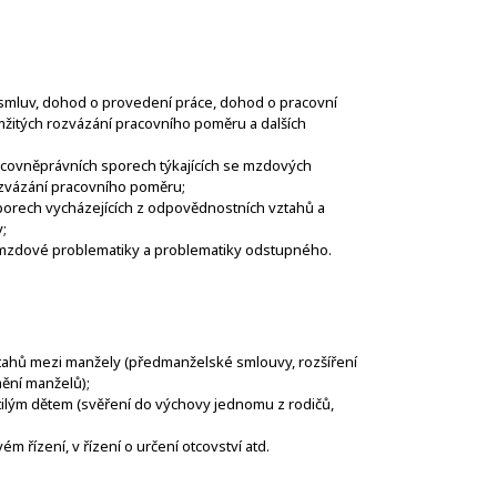
smluv, dohod o provedení práce, dohod o pracovní
mžitých rozvázání pracovního poměru a dalších
acovněprávních sporech týkajících se mzdových
zvázání pracovního poměru;
porech vycházejících z odpovědnostních vztahů a
;
e mzdové problematiky a problematiky odstupného.
ahů mezi manžely (předmanželské smlouvy, rozšíření
mění manželů);
ilým dětem (svěření do výchovy jednomu z rodičů,
m řízení, v řízení o určení otcovství atd.