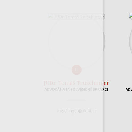
JUDr. Tomáš Truschinger
ADVOKÁT A INSOLVENČNÍ SPRÁVCE
AD
truschinger@ak-kt.cz