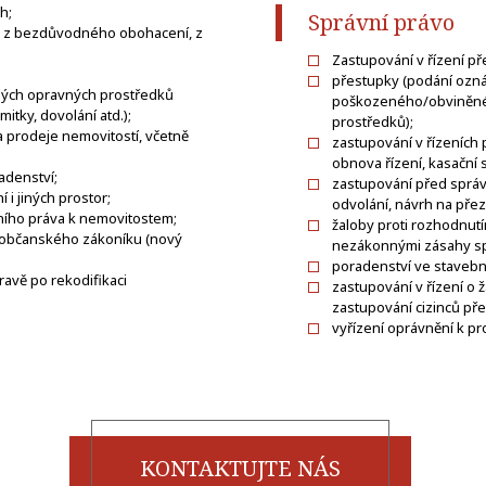
h;
Správní právo
, z bezdůvodného obohacení, z
Zastupování v řízení př
přestupky (podání ozn
dných opravných prostředků
poškozeného/obviněnéh
itky, dovolání atd.);
prostředků);
 prodeje nemovitostí, včetně
zastupování v řízeních
obnova řízení, kasační s
adenství;
zastupování před správ
 i jiných prostor;
odvolání, návrh na přez
avního práva k nemovitostem;
žaloby proti rozhodnutí
, občanského zákoníku (nový
nezákonnými zásahy spr
poradenství ve stavební
avě po rekodifikaci
zastupování v řízení o 
zastupování cizinců před
vyřízení oprávnění k pro
KONTAKTUJTE NÁS