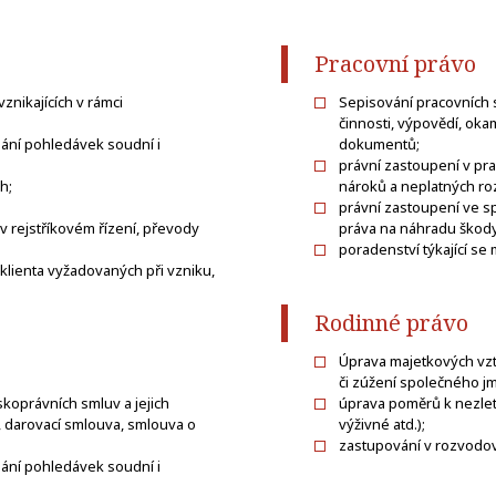
Pracovní právo
znikajících v rámci
Sepisování pracovních 
činnosti, výpovědí, oka
hání pohledávek soudní i
dokumentů;
právní zastoupení v pr
h;
nároků a neplatných ro
právní zastoupení ve s
v rejstříkovém řízení, převody
práva na náhradu škody
poradenství týkající s
klienta vyžadovaných při vzniku,
Rodinné právo
Úprava majetkových vzt
či zúžení společného j
koprávních smluv a jejich
úprava poměrů k nezlet
, darovací smlouva, smlouva o
výživné atd.);
zastupování v rozvodové
hání pohledávek soudní i