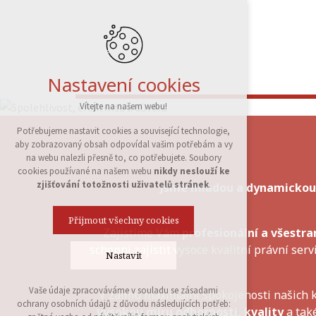
Nastavení cookies
Vítejte na našem webu!
Potřebujeme nastavit cookies a související technologie,
aby zobrazovaný obsah odpovídal vašim potřebám a vy
na webu nalezli přesně to, co potřebujete. Soubory
cookies používané na našem webu
nikdy neslouží ke
zjišťování totožnosti uživatelů stránek
.
Jsme mladou a dynamickou 
Přijmout všechny cookies
Zajistíme Vám
profesionální a všestr
schopni zajistit vysoce kvalitní právní se
Nastavit
Vaše údaje zpracováváme v souladu se zásadami
V zájmu maximální spokojenosti našich 
Technická cookies
ochrany osobních údajů z důvodu následujících potřeb:
vysokou míru odbornosti, kvality
a tak
nutná pro provozování webu