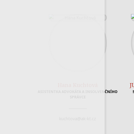
Hana Kuchtová
J
ASISTENTKA ADVOKÁTA A INSOLVENČNÍHO
SPRÁVCE
kuchtova@ak-kt.cz