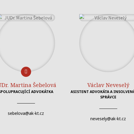
UDr. Martina Šebelová
Václav Neveselý
SPOLUPRACUJÍCÍ ADVOKÁTKA
ASISTENT ADVOKÁTA A INSOLVE
SPRÁVCE
sebelova@ak-kt.cz
nevesely@ak-kt.cz