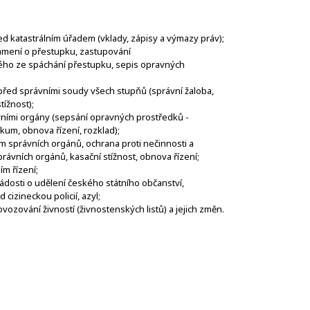
ed katastrálním úřadem (vklady, zápisy a výmazy práv);
ámení o přestupku, zastupování
o ze spáchání přestupku, sepis opravných
 před správními soudy všech stupňů (správní žaloba,
tížnost);
ními orgány (sepsání opravných prostředků -
kum, obnova řízení, rozklad);
m správních orgánů, ochrana proti nečinnosti a
ávních orgánů, kasační stížnost, obnova řízení;
m řízení;
žádosti o udělení českého státního občanství,
 cizineckou policií, azyl;
vozování živností (živnostenských listů) a jejich změn.